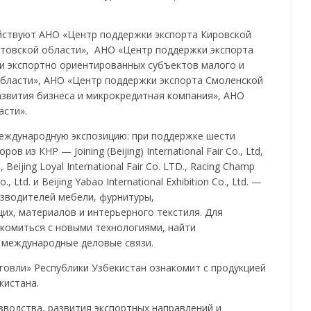
ействуют АНО «Центр поддержки экспорта Кировской
стовской области», АНО «Центр поддержки экспорта
и экспортно ориентированных субъектов малого и
бласти», АНО «Центр поддержки экспорта Смоленской
азвития бизнеса и микрокредитная компания», АНО
асти».
международную экспозицию: при поддержке шести
из КНР — Joining (Beijing) International Fair Co., Ltd,
 Beijing Loyal International Fair Co. LTD., Racing Champ
., Ltd. и Beijing Yabao International Exhibition Co., Ltd. —
изводителей мебели, фурнитуры,
х, материалов и интерьерного текстиля. Для
комиться с новыми технологиями, найти
 международные деловые связи.
говли» Республики Узбекистан ознакомит с продукцией
кистана.
зводства, развития экспортных направлений и