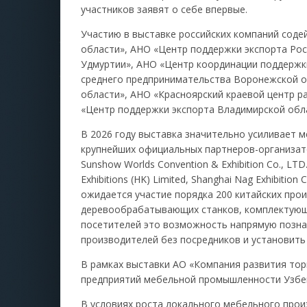
участников заявят о себе впервые.
Участию в выставке российских компаний сод
области», АНО «Центр поддержки экспорта Ро
Удмуртии», АНО «Центр координации поддержк
среднего предпринимательства Воронежской о
области», АНО «Красноярский краевой центр р
«Центр поддержки экспорта Владимирской обл
В 2026 году выставка значительно усиливает 
крупнейших официальных партнеров-организаторов 
Sunshow Worlds Convention & Exhibition Co., LTD.,
Exhibitions (HK) Limited, Shanghai Nag Exhibition Co
ожидается участие порядка 200 китайских про
деревообрабатывающих станков, комплектующи
посетителей это возможность напрямую позна
производителей без посредников и установить
В рамках выставки АО «Компания развития тор
предприятий мебельной промышленности Узбе
В условиях роста локального мебельного прои