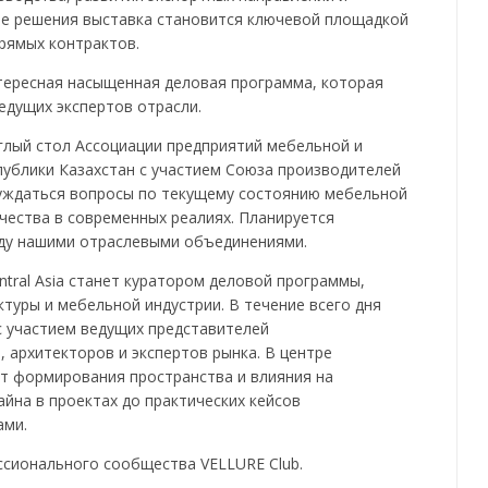
е решения выставка становится ключевой площадкой
прямых контрактов.
тересная насыщенная деловая программа, которая
едущих экспертов отрасли.
глый стол Ассоциации предприятий мебельной и
блики Казахстан с участием Союза производителей
суждаться вопросы по текущему состоянию мебельной
чества в современных реалиях. Планируется
ду нашими отраслевыми объединениями.
ntral Asia станет куратором деловой программы,
туры и мебельной индустрии. В течение всего дня
с участием ведущих представителей
архитекторов и экспертов рынка. В центре
т формирования пространства и влияния на
айна в проектах до практических кейсов
ами.
ссионального сообщества VELLURE Club.