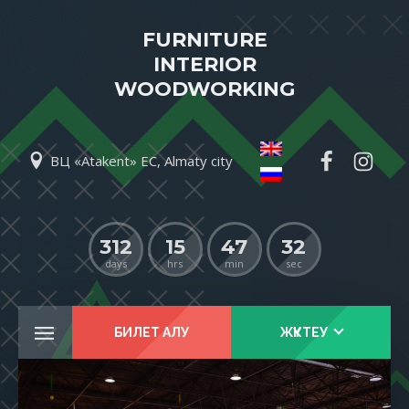
FURNITURE
INTERIOR
WOODWORKING
ВЦ «Atakent» EC, Almaty city
312
15
47
31
days
hrs
min
sec
БИЛЕТ АЛУ
ЖҮКТЕУ