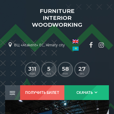
FURNITURE
INTERIOR
WOODWORKING
ВЦ «Atakent» EC, Almaty city
311
5
58
25
days
hrs
min
sec
ПОЛУЧИТЬ БИЛЕТ
СКАЧАТЬ